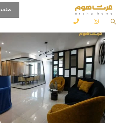
رش
صفحه 
ه
جستجو
حتوا