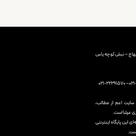
بتهاج – نبش کوچه یاس
22291570-021
–
ایت اعم از مطالب،
ری عرشا است.
ی این پایگاه اینترنتی
است.