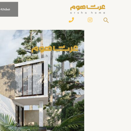
رش
صفحه 
ه
جستجو
حتوا