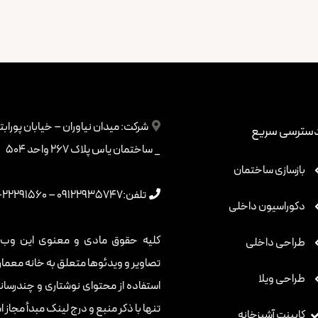
شرکت:
میدان نیاوران – خیابان پورا
سترسی سریع
_ ساختمان یاس پلاک 267 واحد 504
بازسازی ساختمان
تلفن:
09122935747
–
22291560-021
دکوراسیون داخلی
کلیه حقوق مادی و معنوی این وب س
طراحی داخلی
تصاویر و ویدئوها متعلق به خانه معما
طراحی ویلا
استفاده از محتوای نوشتاری و چندرسانه‌ا
تنها با ذکر منبع و درج لینک مبدأ مجاز 
کابینت آشپزخانه