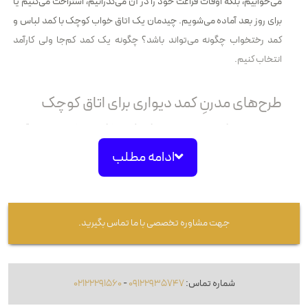
می‌خوابیم، بلکه اوقات فراغت خود را در آن می‌گذرانیم، استراحت می‌کنیم یا
برای روز بعد آماده می‌شویم. چیدمان یک اتاق خواب کوچک با کمد لباس و
کمد رختخواب چگونه می‌تواند باشد؟ چگونه یک کمد کم‌جا ولی کارآمد
انتخاب کنیم.
طرح‌های مدرنِ کمد دیواری برای اتاق کوچک
طرح‌های مدرنِ کمد دیواری برای اتاق کوچک، به شکلی هوشمندانه و خلاقانه،
فضای اتاق خواب را بهینه می‌کنند. این طرح‌ها با ترکیب رنگ‌های جذاب،
ادامه مطلب
جزئیات ظریف و استفاده از مصالح مدرن، جلوه‌ای زیبا به اتاق می‌بخشند.
یکی از طرح‌های مدرنِ کمد دیواری برای اتاق کوچک، استفاده از درها و
جهت مشاوره تخصصی با ما تماس بگیرید.
درازگیره‌های شفاف است. این درها به عنوان آینه عمل کرده و احساس فضای
بزرگ‌تری را به اتاق می‌دهند. همچنین، با داشتن درازگیره‌های قابل تنظیم،
می‌توان لباس‌ها را به صورت منظم و بهینه در آنها قرار داد.
شماره تماس:
09122935747
-
02122291560
طرح‌های دیگر شامل قفسه‌های جداشده و قسمت‌بندی‌های مناسب