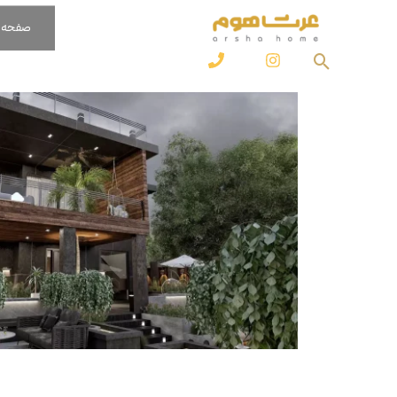
رش
صفحه 
ه
جستجو
حتوا