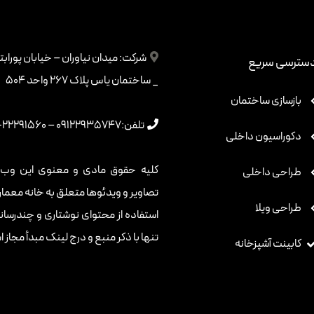
بازسازی نمای آجری، یکی از مهمترین و چالش‌برانگیزترین فرآیندها در حوز
استحکام و ارتباط با سنن معماری سنتی، یک جزء حیاتی و زیبای هر ساخت
شرکت:
میدان نیاوران – خیابان پورا
بازسازی نمای آجری پرداخته خواهد شد. یکی از دلایل اصلی بازسازی نمای آ
سترسی سریع
_ ساختمان یاس پلاک 267 واحد 504
به عنوان عنصر مهمی در جلب توجه و ایجاد هویت برای ساختمان عمل می‌ک
بازسازی ساختمان
ساختمان به نحو قابل توجهی ارتقاء می‌یابد. استفاده از مواد با کیفیت و
تلفن:
09122935747
–
22291560-021
بازسازی نمای آجری است. انتخاب آجرهای با کیفیت و متناسب با شرایط جوی 
دکوراسیون داخلی
نما تلقی می‌شود. طراحی دقیق و هماهنگ با معماری ساختمان، نقش مهم
کلیه حقوق مادی و معنوی این وب س
الگوها، رنگ‌ها و جزئیات معماری است که باید با هماهنگی دقیق با سبک 
طراحی داخلی
تصاویر و ویدئوها متعلق به خانه معما
قدیمی و جدید، به‌ویژه در پروژه‌های بازسازی، می‌شود. مدیریت هزینه‌ها و 
طراحی ویلا
استفاده از محتوای نوشتاری و چندرسانه‌ا
ابتکار در برنامه‌ریزی و کنترل هزینه‌ها، از اهمیت زیادی برخوردار است تا ه
تنها با ذکر منبع و درج لینک مبدأ مجاز 
اجرا شود. همچنین، نظارت بر استفاده از تکنولوژی‌های نوین در بازسازی نمای 
کابینت آشپزخانه
منجر شود. این نکته نه تنها به بهبود عملکرد ساختمان کمک می‌کند بلکه 
آجری نه تنها به بهبود ظاهر و شخصیت ساختمان کمک می‌کند، بلکه نقش 
می‌کند. این فرآیند با هماهنگی دقیق تیم معماری و بازسازی، می‌تواند به 