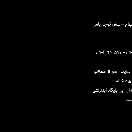
ه معماری و ساختمان‌سازی است. نمای آجری به‌واسطه زیبایی،
مان محسوب می‌شود. در این متن به بررسی عوامل مؤثر در
بتهاج – نبش کوچه یاس
جری، حفظ و بهبود ظاهر زیبا و متنوع این نماست. نمای آجری
ند. با بازسازی و به‌روزرسانی این نما، زیبایی و شخصیت
 مطابق با سنت‌های معماری، یکی دیگر از مهمترین عوامل در
22291570-021
–
محل، به عنوان یک عامل اساسی در ایجاد استحکام و پایداری
ی در بازسازی نمای آجری ایفا می‌کند. این شامل انتخاب
ایت اعم از مطالب،
ساختمان تعیین شوند. این طراحی باعث ایجاد یک تناسب بین
ری عرشا است.
بودجه‌بندی دقیق نیز در این فرآیند بسیار حائز اهمیت است.
ی این پایگاه اینترنتی
زینه‌ها در حد مدنظر باقی بمانند و پروژه به طور موفقیت‌آمیز
است.
آجری، می‌تواند به بهبود کارایی و استفاده از انرژی‌های مدرن
به حفظ محیط زیست نیز مؤثر است. در نهایت، بازسازی نمای
مهمی در حفظ و ارتقاء ارث فرهنگی و معماری شهرها بازی
تحولات مثبت در منظر شهری و جذابیت محله‌ها منجر شود.